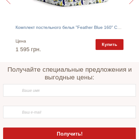
Комплект постельного белья "Feather Blue 160" Cosas
Комплек
Цена
Цена
пить
Купить
1 595 грн.
1 595 
Получайте специальные предложения и
выгодные цены: