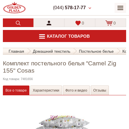
(044)
578-17-77
0
0
КАТАЛОГ ТОВАРОВ
Главная
Домашний текстиль
Постельное белье
Ком
Комплект постельного белья "Camel Zig
155" Cosas
Код товара: 7481656
Все о товаре
Характеристики
Фото и видео
Отзывы