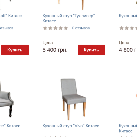
oft" Китасс
Кухонный стул "Гулливер"
Кухонный
Китасс
отзывов
0 отзывов
Цена
Цена
5 400 грн.
4 800 г
Купить
Купить
ce" Китасс
Кухонный стул "Viva" Китасс
Кухонный
Китасс