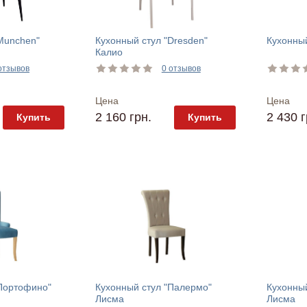
Munchen"
Кухонный стул "Dresden"
Кухонный
Калио
отзывов
0 отзывов
Цена
Цена
2 160 грн.
2 430 г
Купить
Купить
"Портофино"
Кухонный стул "Палермо"
Кухонный
Лисма
Лисма