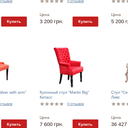
отзывов
0 отзывов
Цена
Цена
3 200 грн.
5 200 г
Купить
Купить
ilver with arm"
Кухонный стул "Marlin Big"
Стул "Се
Китасс
Ливс
отзывов
0 отзывов
Цена
Цена
7 600 грн.
36 427 
Купить
Купить