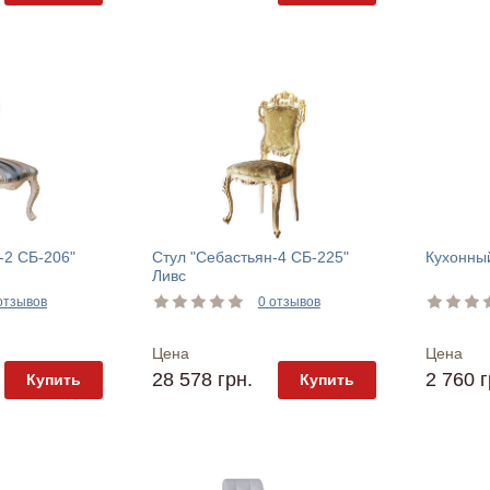
-2 СБ-206"
Стул "Себастьян-4 СБ-225"
Кухонный
Ливс
отзывов
0 отзывов
Цена
Цена
28 578 грн.
2 760 г
Купить
Купить