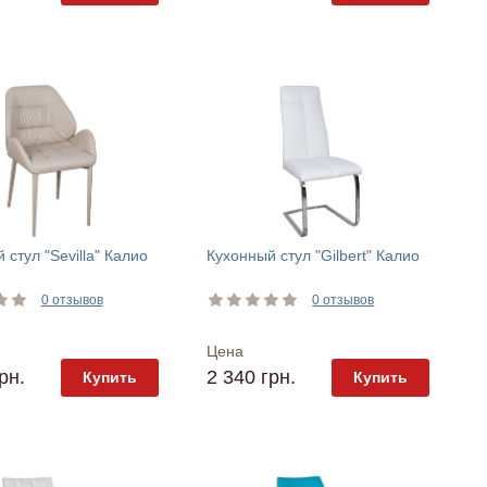
 стул "Sevilla" Калио
Кухонный стул "Gilbert" Калио
0 отзывов
0 отзывов
Цена
рн.
2 340 грн.
Купить
Купить