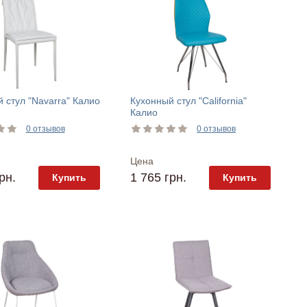
 стул "Navarra" Калио
Кухонный стул "California"
Калио
0 отзывов
0 отзывов
Цена
рн.
1 765 грн.
Купить
Купить