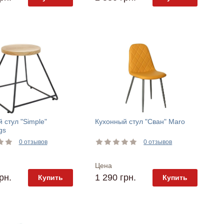
 стул "Simple"
Кухонный стул "Сван" Maro
gs
0 отзывов
0 отзывов
Цена
рн.
1 290 грн.
Купить
Купить