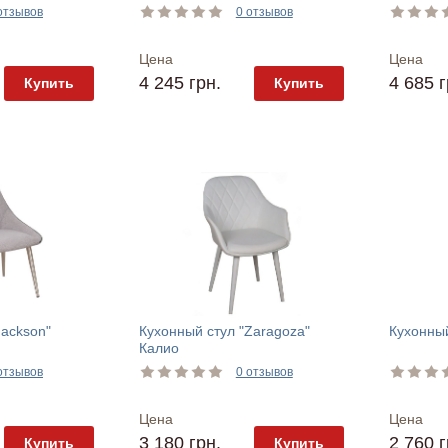
отзывов
0 отзывов
Цена
Цена
4 245 грн.
4 685 г
Купить
Купить
Jackson"
Кухонный стул "Zaragoza"
Кухонный
Калио
отзывов
0 отзывов
Цена
Цена
3 180 грн.
2 760 г
Купить
Купить