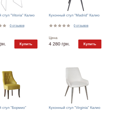
 стул "Vitoria" Калио
Кухонный стул "Madrid" Калио
0 отзывов
0 отзывов
Цена
рн.
4 280 грн.
Купить
Купить
 стул "Бормио"
Кухонный стул "Virginia" Калио