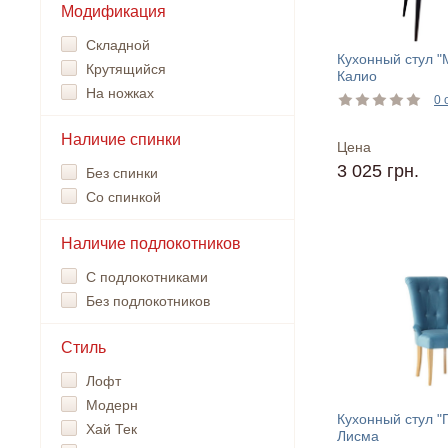
Модификация
Складной
Кухонный стул "
Крутящийся
Калио
На ножках
0 
Наличие спинки
Цена
3 025 грн.
Без спинки
Со спинкой
Наличие подлокотников
С подлокотниками
Без подлокотников
Стиль
Лофт
Модерн
Кухонный стул 
Хай Тек
Лисма