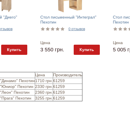
 "Диего"
Стол письменный "Интеграл"
Стол пи
Пехотин
Пехотин
отзывов
0 отзывов
Цена
Цена
3 550 грн.
5 005 г
Купить
Купить
Цена
Производитель
"Динамо" Пехотин
1710 грн.
61259
 "Юниор" Пехотин
2330 грн.
61259
"Леон" Пехотин
2360 грн.
61259
"Прага" Пехотин
3255 грн.
61259