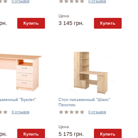
0 отзывов
0 отзывов
Цена
рн.
3 145 грн.
Купить
Купить
ьменный "Буклет"
Стол письменный "Шанс"
Пехотин
0 отзывов
0 отзывов
Цена
рн.
5 175 грн.
Купить
Купить