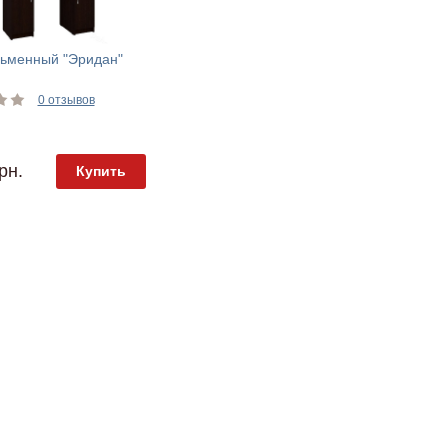
сьменный "Эридан"
0 отзывов
рн.
Купить