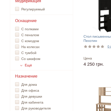
Модификация
Регулируемый
Оснащение
С полками
С пеналом
Стол письменны
Пехотин
С комодом
На колесах
0 
С тумбой
Цена
Со шкафом
4 250 грн.
Ещё
Назначение
Для дома
Для офиса
Для девушки
Для кабинета
Для руководителя