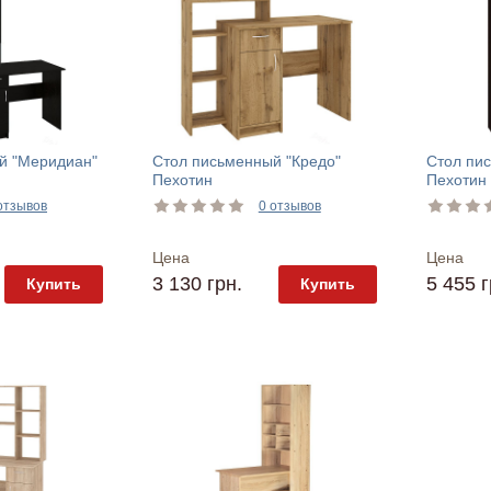
й "Меридиан"
Стол письменный "Кредо"
Стол пис
Пехотин
Пехотин
отзывов
0 отзывов
Цена
Цена
3 130 грн.
5 455 г
Купить
Купить