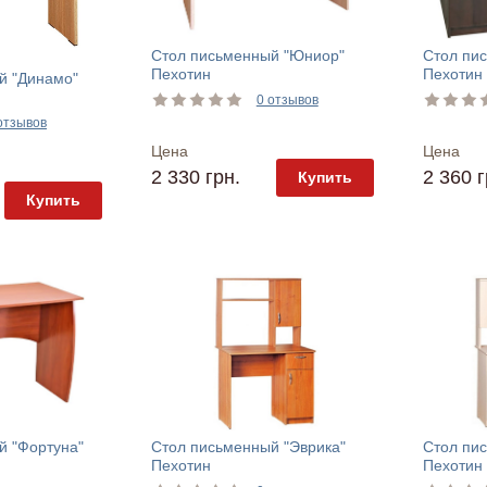
Стол письменный "Юниор"
Стол пи
Пехотин
Пехотин
й "Динамо"
0 отзывов
отзывов
Цена
Цена
2 330 грн.
2 360 г
Купить
Купить
й "Фортуна"
Стол письменный "Эврика"
Стол пис
Пехотин
Пехотин