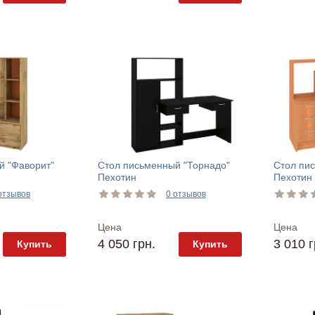
й "Фаворит"
Стол письменный "Торнадо"
Стол пи
Пехотин
Пехотин
отзывов
0 отзывов
Цена
Цена
4 050 грн.
3 010 г
Купить
Купить