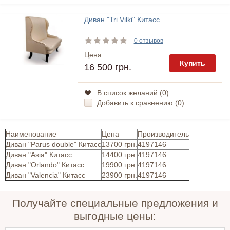
Диван "Tri Vilki" Китасс
0 отзывов
Цена
Купить
16 500 грн.
В список желаний (
0
)
Добавить к сравнению (
0
)
Наименование
Цена
Производитель
Диван "Parus double" Китасс
13700 грн.
4197146
Диван "Asia" Китасс
14400 грн.
4197146
Диван "Orlando" Китасс
19900 грн.
4197146
Диван "Valencia" Китасс
23900 грн.
4197146
Получайте специальные предложения и
выгодные цены: