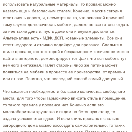
использовать натуральные материалы, то прованс можно
назвать еще и безопасным стилем. Конечно, массив сегодня
стоит очень дорого, и, несмотря на то, что основной причиной
тому служит долговечность мебели, далеко не все готовы отдать
за нее такие деньги, пусть даже она и внукам достанется.
Альтернатива есть - МДФ, ДСП, кованные элементы. Все они
стоят недорого и отлично подойдут для
прованса
. Спальня в
стиле прованс, фото которой в безразмерном количестве можно
найти в интернете, демонстрирует тот факт, что вся мебель тут
немного винтажная. Налет старины либо же патина может
появиться на мебели в процессе ее производства, от времени
или от вас. Понятно, что последний способ самый доступный.
Что касается необходимости большого количества свободного
места, для того чтобы гармонично вписать стиль в помещение,
то такого правила у прованса нет. Конечно если это
малогабаритная хрущевка с видом на бетонную стену, то
задача усложняется вдвое. И если стиль прованс в спальне
загородного дома можно воссоздать самостоятельно, то таких
условия нужна помощь профессионалов. Поэтому лучше сразу