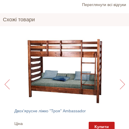
Переглянути всі відгуки
Схожі товари
Двох'ярусне ліжко "Троя" Ambassador
Дитяче
Ціна
Ціна
пити
Купити