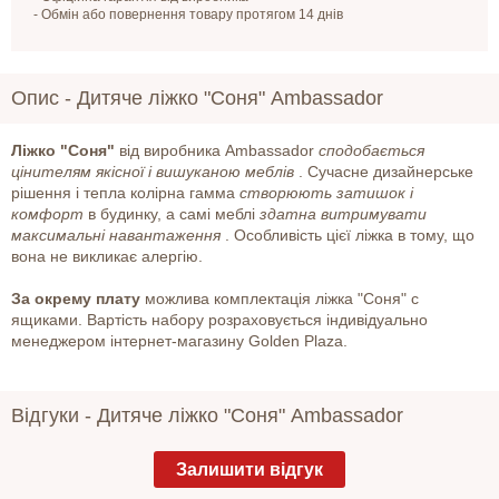
- Обмін або повернення товару протягом 14 днів
Опис -
Дитяче ліжко "Соня" Ambassador
Ліжко "Соня"
від виробника Ambassador
сподобається
цінителям якісної і вишуканою меблів
. Сучасне дизайнерське
рішення і тепла колірна гамма
створюють затишок і
комфорт
в будинку, а самі меблі
здатна витримувати
максимальні навантаження
. Особливість цієї ліжка в тому, що
вона не викликає алергію.
За окрему плату
можлива комплектація ліжка "Соня" c
ящиками. Вартість набору розраховується індивідуально
менеджером інтернет-магазину Golden Plaza.
Відгуки -
Дитяче ліжко "Соня" Ambassador
Залишити відгук