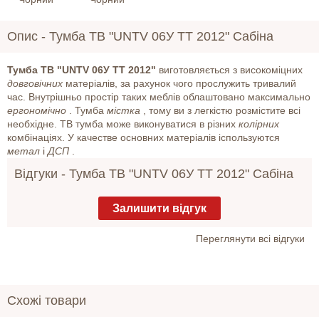
Опис -
Тумба ТВ "UNTV 06У TT 2012" Сабіна
Тумба ТВ "UNTV 06У TT 2012"
виготовляється з високоміцних
довговічних
матеріалів, за рахунок чого прослужить тривалий
час. Внутрішньо простір таких меблів облаштовано максимально
ергономічно
. Тумба
містка
, тому ви з легкістю розмістите всі
необхідне. ТВ тумба може виконуватися в різних
колірних
комбінаціях. У качеcтве основних матеріалів іспользуютcя
метал
і
ДСП
.
Відгуки -
Тумба ТВ "UNTV 06У TT 2012" Сабіна
Залишити відгук
Переглянути всі відгуки
Схожі товари