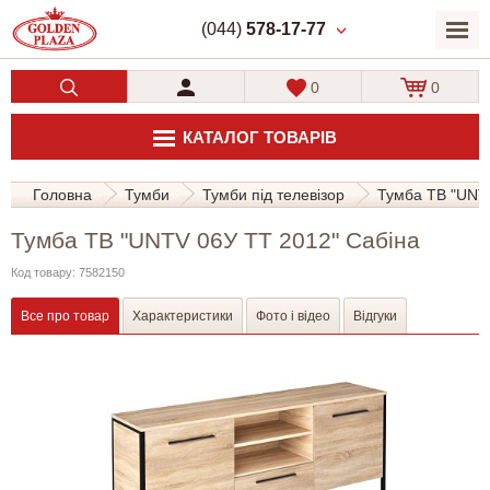
(044)
578-17-77
0
0
КАТАЛОГ ТОВАРІВ
Головна
Тумби
Тумби під телевізор
Тумба ТВ "UNT
Тумба ТВ "UNTV 06У TT 2012" Сабіна
Код товару: 7582150
Все про товар
Характеристики
Фото і відео
Відгуки