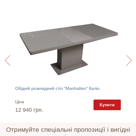
Обідній розкладний стіл "Manhatten" Каліо
Обідній
Ціна
Ціна
пити
Купити
12 940 грн.
42 68
Отримуйте спеціальні пропозиції і вигідні