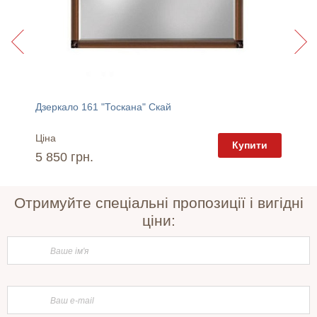
Дзеркало 161 "Тоскана" Скай
Трюмо 
Ціна
Ціна
пити
Купити
5 850 грн.
10 07
Отримуйте спеціальні пропозиції і вигідні
ціни: