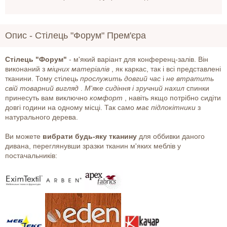
Опис -
Стілець "Форум" Прем'єра
Стілець "Форум"
- м'який варіант для конференц-залів. Він
виконаний з
міцних матеріалів
, як каркас, так і всі представлені
тканини. Тому стілець
прослужить довгий час
і
не втратить
свій товарний вигляд
.
М'яке сидіння і зручний нахил
спинки
принесуть вам виключно
комфорт
, навіть якщо потрібно сидіти
довгі години на одному місці. Так само
має підлокітники
з
натурального дерева.
Ви можете
вибрати будь-яку тканину
для оббивки даного
дивана, переглянувши зразки тканин м'яких меблів у
постачальників: