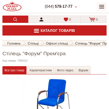
(044)
578-17-77
0
0
КАТАЛОГ ТОВАРІВ
Головна
Стільці
Офісні стільці
Стілець "Форум" Пре
Стілець "Форум" Прем'єра
Код товару: 7560112
Все про товар
Характеристики
Фото і відео
Відгуки