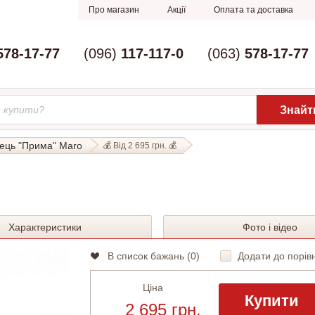
Про магазин
Акції
Оплата та доставка
578-17-77
(096)
117-117-0
(063)
578-17-77
лець "Прима" Maro
💰 Від 2 695 грн. 💰
Характеристики
Фото і відео
В список бажань (
0
)
Додати до порів
Ціна
Купити
2 695 грн.