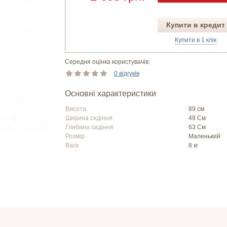
Купити в кредит
Купити в 1 клік
Середня оцінка користувачів:
0 відгуків
Основні характеристики
Висота
89 см
Ширина сидіння
49 См
Глибина сидіння
63 См
Розмір
Маленький
Вага
8 кг