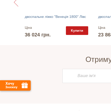
двоспальне ліжко "Венеція 1800" Лівс
двоспал
Ціна
Ціна
упити
Купити
36 024 грн.
23 86
Отримуй