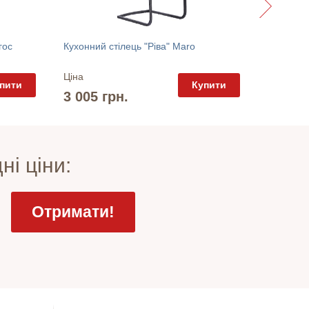
гос
Кухонний стілець "Ріва" Maro
Ціна
Ціна
пити
Купити
3 120 
3 005 грн.
ні ціни: