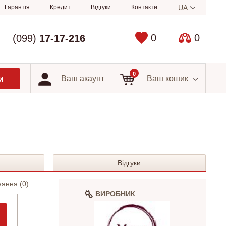
Гарантія
Кредит
Відгуки
Контакти
UA
0
0
(099)
17-17-216
0
Ваш акаунт
Ваш кошик
Відгуки
няння (
0
)
ВИРОБНИК