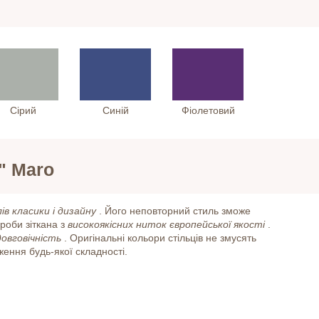
Сірий
Синій
Фіолетовий
" Maro
ів класики і дизайну
. Його неповторний стиль зможе
ироби зіткана з
високоякісних ниток європейської якості
.
довговічність
. Оригінальні кольори стільців не змусять
ення будь-якої складності.