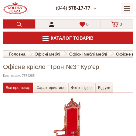
(044)
578-17-77
0
0
КАТАЛОГ ТОВАРІВ
Головна
Офісні меблі
Офісні меблі меблі
Офісне кр
Офісне крісло "Трон №3" Кур'єр
Код товару: 7574285
Все про товар
Характеристики
Фото і відео
Відгуки