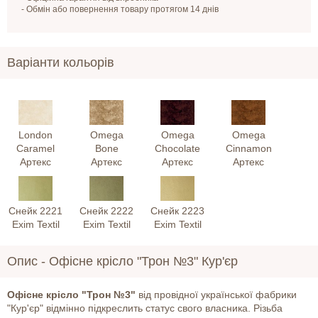
- Обмін або повернення товару протягом 14 днів
Варіанти кольорів
London
Omega
Omega
Omega
Caramel
Bone
Chocolate
Cinnamon
Артекс
Артекс
Артекс
Артекс
Снейк 2221
Снейк 2222
Снейк 2223
Exim Textil
Exim Textil
Exim Textil
Опис -
Офісне крісло "Трон №3" Кур'єр
Офісне крісло "Трон №3"
від провідної української фабрики
"Кур'єр" відмінно підкреслить статус свого власника. Різьба