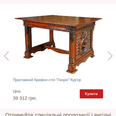
Приставний брифінг-стіл "Генріх" Кур'єр
Диван "
Ціна
Ціна
пити
Купити
39 312 грн.
49 14
Отримуйте спеціальні пропозиції і вигідні