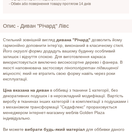
- Обмін або повернення товару протягом 14 днів
Опис -
Диван "Річард" Лівс
Стильний зовнішній вигляд
дивана "Річард"
дозволить йому
гармонійно доповнити інтер'єр, виконаний в класичному стилі.
Його
округлі форми
додадуть вашому будинку особливий
затишок і відчуття спокою. Для виготовлення каркаса
використовується виключно високосортне дерево і фанера. В
якості наповнювача застосовує
пінополіуретан підвищеної
міцності,
який не втратить свою форму навіть через роки
експлуатації.
Ціна вказана на диван
в оббивці з тканини 1 категорії, без
декоративних подушок і в нерозкладний модифікації. Вартість
виробу в тканинах інших категорій і в комплектації з подушками і
з механізмом трансформації "Седафлекс" прораховується
менеджером інтернет-магазину меблів Golden Plaza
індивідуально.
Ви можете
вибрати будь-який матеріал
для оббивки даного