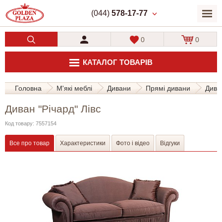
(044)
578-17-77
0
0
КАТАЛОГ ТОВАРІВ
Головна
М'які меблі
Дивани
Прямі дивани
Диван
Диван "Річард" Лівс
Код товару: 7557154
Все про товар
Характеристики
Фото і відео
Відгуки