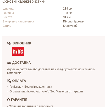
Основні характеристики
Ширина
239 см
Глибина
105 см
Висота
91 см
Внутрішнє наповнення
Пінополіуретан
Стиль
Класичний
ВИРОБНИК
ДОСТАВКА
Адресна доставка або доставка на склад будь-якою логістичною
компанією
ОПЛАТА
Готівкою
Безготівкова оплата
Оплата платіжною карткою VISA / Mastercard
Кредит
ГАРАНТІЯ
- Офіційна гарантія від виробника