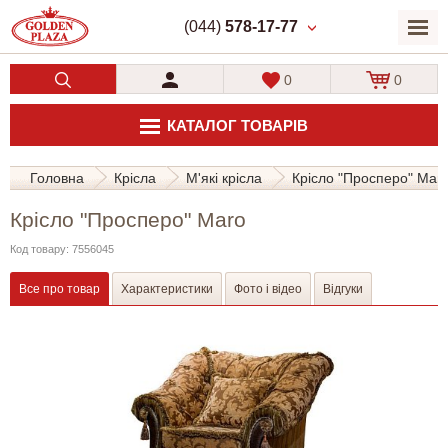
(044)
578-17-77
0
0
КАТАЛОГ ТОВАРІВ
Головна
Крісла
М'які крісла
Крісло "Просперо" Mar
Крісло "Просперо" Maro
Код товару: 7556045
Все про товар
Характеристики
Фото і відео
Відгуки