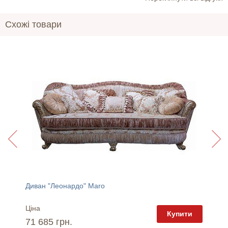
Схожі товари
Диван "Леонардо" Maro
Крісло
Ціна
Ціна
пити
Купити
71 685 грн.
38 07