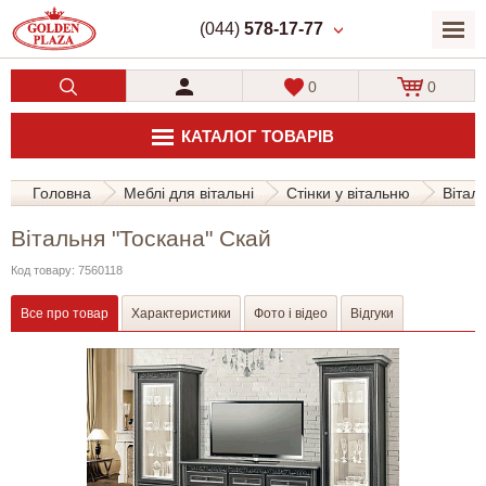
(044)
578-17-77
0
0
КАТАЛОГ ТОВАРІВ
Головна
Меблі для вітальні
Стінки у вітальню
Вітал
Вітальня "Тоскана" Скай
Код товару: 7560118
Все про товар
Характеристики
Фото і відео
Відгуки