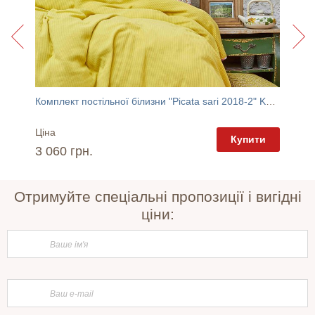
Комплект постільної білизни "Picata sari 2018-2" Karaca Home
Буфет 2
Ціна
Ціна
пити
Купити
3 060 грн.
28 58
Отримуйте спеціальні пропозиції і вигідні
ціни: