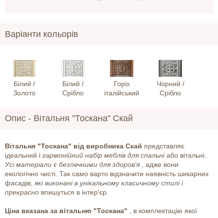
Варіанти кольорів
Білий /
Білий /
Горіх
Чорний /
Золото
Срібло
італійський
Срібло
Опис -
Вітальня "Тоскана" Скай
Вітальня "Тоскана" від виробника Скай
представляє
ідеальний і
гармонійний набір меблів для спальні
або вітальні.
Усі матеріали є безпечними для здоров'я
, адже вони
екологічно чисті. Так само варто відзначити наявність шикарних
фасадів,
які виконані в унікальному класичному стилі і
прекрасно
впишуться в інтер'єр.
Ціна вказана за вітальню "Тоскана"
, в комплектацію якої