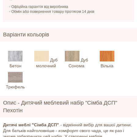
- Офіційна гарантія від виробника
- Обмін або повернення товару протягом 14 днів
Варіанти кольорів
Дуб
Дуб
Бетон
молочний
Сонома
Вільха
Трюфель
Опис -
Дитячий меблевий набір "Сімба ДСП"
Пехотін
Дитячі меблі "Сімба ДСП"
- відмінний вибір для вашої дитини.
Для батьків найголовніше -
комфорт
свого чада, це як раз і
зможе забезпечити цей набір. У створенні меблів