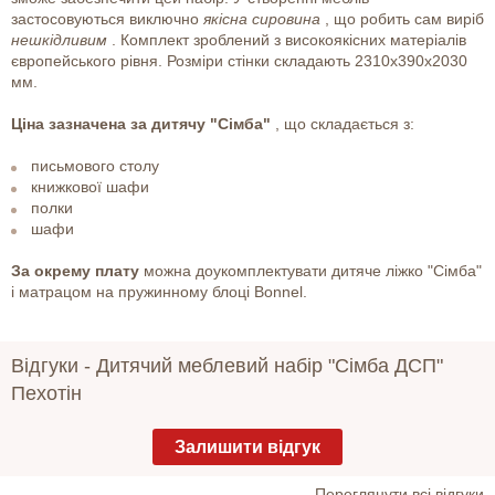
застосовуються виключно
якісна сировина
, що робить сам виріб
нешкідливим
. Комплект зроблений з високоякісних матеріалів
європейського рівня. Розміри стінки складають 2310х390х2030
мм.
Ціна зазначена за дитячу "Сімба"
, що складається з:
письмового столу
книжкової шафи
полки
шафи
За окрему плату
можна доукомплектувати дитяче ліжко "Сімба"
і матрацом на пружинному блоці Bonnel.
Відгуки -
Дитячий меблевий набір "Сімба ДСП"
Пехотін
Залишити відгук
Переглянути всі відгуки