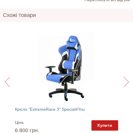
Схожі товари
Крісло "ExtremeRace 3" Special4You
Дзерка
Ціна
Ціна
пити
Купити
6 800 грн.
4 815 