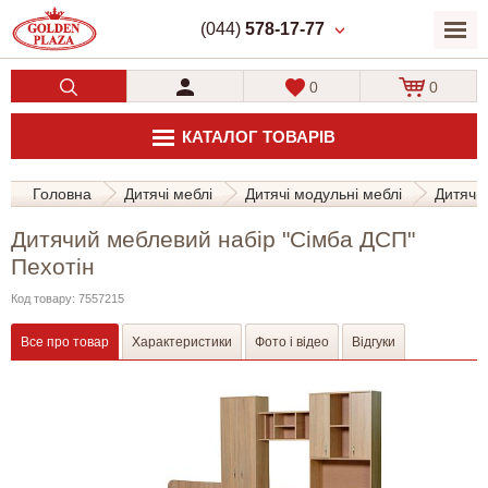
(044)
578-17-77
0
0
КАТАЛОГ ТОВАРІВ
Головна
Дитячі меблі
Дитячі модульні меблі
Дитячи
Дитячий меблевий набір "Сімба ДСП"
Пехотін
Код товару: 7557215
Все про товар
Характеристики
Фото і відео
Відгуки